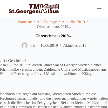
Z
u
m
I
n
Startseite
/
Alle Beiträge
/
Aktuelles 2019
/
h
Ohrenschmaus 2019...
a
l
Ohrenschmaus 2019…
t
s
tmk
19/06/2019
Aktuelles 2019
p
r
i
…ist Geschichte!
n
Am 15. und 16. Juni diesen Jahres war St.Georgen wieder in einer
g
Klangwolke verschwunden. Zahlreiche Chöre und Musikgruppen aus
e
Nah und Fern sorgten für viel Musik und wohltuende Klänge!
n
Nachdem der Regen am Samstag Abend einen Strich durch die
Rechnung gemacht hatte, und das Feuer nicht entzunden wurde, ließen
es sich die Besucher im Zelt gut gehen. Bei einer kleinen Mahlzeit und
gekühlten Getränken lauschten sie den Klängen einiger Gastchöre und