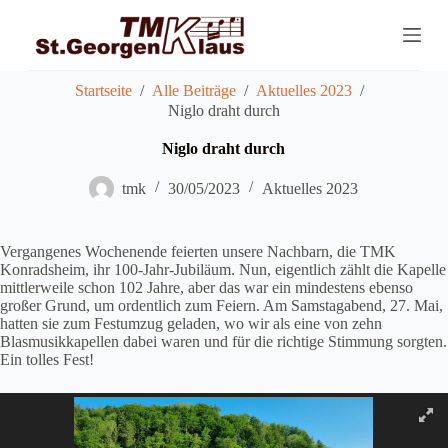
Z
u
m
I
n
Startseite
/
Alle Beiträge
/
Aktuelles 2023
/
h
Niglo draht durch
a
l
Niglo draht durch
t
s
tmk
30/05/2023
Aktuelles 2023
p
r
i
Vergangenes Wochenende feierten unsere Nachbarn, die TMK
n
Konradsheim, ihr 100-Jahr-Jubiläum. Nun, eigentlich zählt die Kapelle
g
mittlerweile schon 102 Jahre, aber das war ein mindestens ebenso
e
großer Grund, um ordentlich zum Feiern. Am Samstagabend, 27. Mai,
n
hatten sie zum Festumzug geladen, wo wir als eine von zehn
Blasmusikkapellen dabei waren und für die richtige Stimmung sorgten.
Ein tolles Fest!