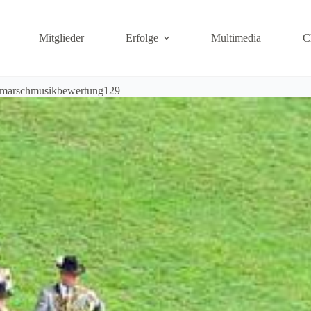
Mitglieder
Erfolge
Multimedia
C
_marschmusikbewertung129