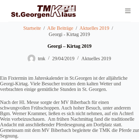
Z
u
m
I
n
Startseite
/
Alle Beiträge
/
Aktuelles 2019
/
h
Georgi - Kirtag 2019
a
l
Georgi – Kirtag 2019
t
s
tmk
29/04/2019
Aktuelles 2019
p
r
i
Ein Fixtermin im Jahreskalender in St.Georgen ist der alljährliche
n
Georgi-Kirtag. Viele Besucher trotzten dem kalten Wetter und
g
verbrachten einige gemütliche Stunden in St. Georgen.
e
n
Nach der Hl. Messe sorgte der MV Biberbach für einen
schwungvollen Frühschoppen. Auch hoher Besuch, unter anderem
Bgm. Werner Krammer, ließen es sich nicht nehmen, auf ein Achterl
Wein vorbeizuschauen. Am frühen Nachmittag fand die traditionelle
Andacht mit anschließender Pferdesegnung am Dorfplatz statt.
Gemeinsam mit dem MV Biberbach begleitete die TMK die Pferde zur
Segnung.